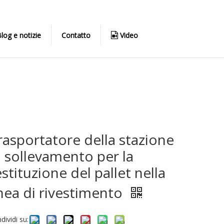
log e notizie
Contatto
Video
rasportatore della stazione
i sollevamento per la
estituzione del pallet nella
inea di rivestimento
dividi su: