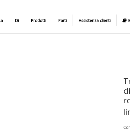
sa
Di
Prodotti
Parti
Assistenza clienti
B
T
d
r
l
Con