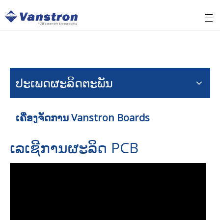
ປະເພດຜະລິດຕະພັນ
ເຄື່ອງຈັດການ Vanstron Boards
ເລເຊີການຜະລິດ PCB