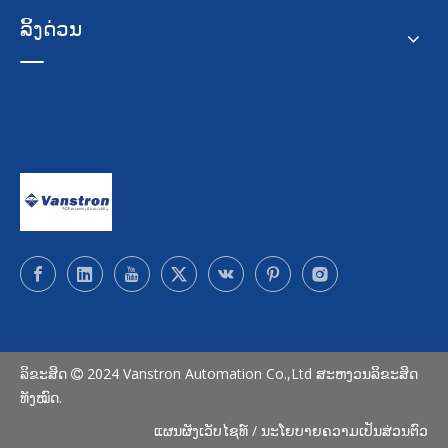
ລິ້ງດ່ວນ
ລິຂະສິດ
2024 Vanstron Automation Co.,Ltd ສະຫງວນລິຂະສິດ

ທັງໝົດ.
ແຜນຜັງເວັບໄຊທ໌
/
ນະໂຍບາຍຄວາມເປັນສ່ວນຕົວ