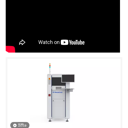
ວິດີໂອ