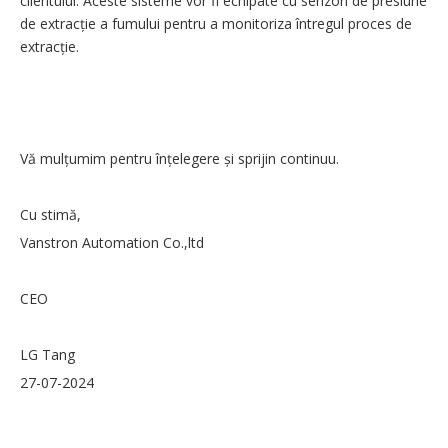
clientului. Aceste sisteme vor fi echipate cu senzori de presiune
de extracție a fumului pentru a monitoriza întregul proces de
extracție.
Vă mulțumim pentru înțelegere și sprijin continuu.
Cu stimă,
Vanstron Automation Co.,ltd
CEO
LG Tang
27-07-2024