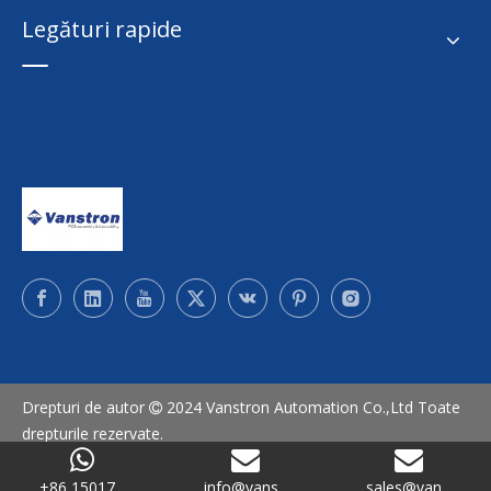
Legături rapide
Drepturi de autor
2024 Vanstron Automation Co.,Ltd Toate

drepturile rezervate.
Harta site-ului
/
Politica de confidențialitate
+86 15017...
info@vans...
sales@van...