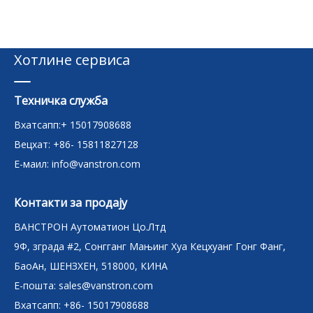
Хотлине сервиса
Техничка служба
Вхатсапп:+ 15017908688
Вецхат: +86- 15811827128
Е-маил:
info@vanstron.com
Контакти за продају
ВАНСТРОН Аутоматион Цо.Лтд
9Ф, зграда #2, Сонгганг Мањинг Хуа Кецхуанг Гонг Фанг,
БаоАн, ШЕНЗХЕН, 518000, КИНА
Е-пошта:
sales@vanstron.com
Вхатсапп: +86- 15017908688