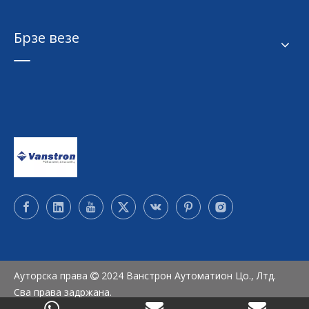
Брзе везе
Ауторска права
2024 Ванстрон Аутоматион Цо., Лтд.

Сва права задржана.