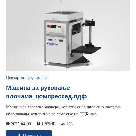
Центар за преузимање
Машина за руковање
плочама_цомпрессед.пдф
Машина за ласерске маркере, користи се за директно ласерско
обележавање отпорника за лемљење на ПЦБ-има.
2025-04-08
1.93МБ
166
Преузми