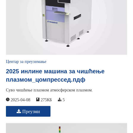
Центар за преузимање
2025 инлине машина за чишћење
плазмом_цомпрессед.пдф
Суво чишћење плазмом атмосферском плазмом.
2025-04-08
275КБ
5
Преузми