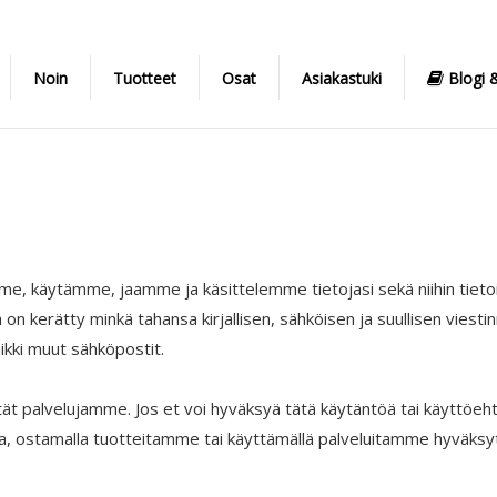
Noin
Tuotteet
Osat
Asiakastuki
Blogi &
e, käytämme, jaamme ja käsittelemme tietojasi sekä niihin tietoihi
on kerätty minkä tahansa kirjallisen, sähköisen ja suullisen viestinnä
ikki muut sähköpostit.
 palvelujamme. Jos et voi hyväksyä tätä käytäntöä tai käyttöehtoj
lla, ostamalla tuotteitamme tai käyttämällä palveluitamme hyväks