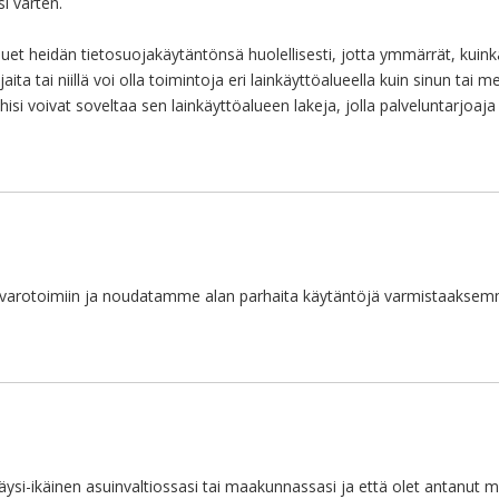
i varten.
luet heidän tietosuojakäytäntönsä huolellisesti, jotta ymmärrät, kuinka
aita tai niillä voi olla toimintoja eri lainkäyttöalueella kuin sinun tai
si voivat soveltaa sen lainkäyttöalueen lakeja, jolla palveluntarjoaja s
varotoimiin ja noudatamme alan parhaita käytäntöjä varmistaaksemme, e
äysi-ikäinen asuinvaltiossasi tai maakunnassasi ja että olet antanut me