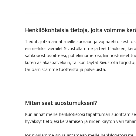
Henkilökohtaisia ​​tietoja, joita voimme ker
Tiedot, jotka annat meille suoraan ja vapaaehtoisesti o
esimerkiksi vierailet Sivustollamme ja teet tilauksen, ke
sähköpostiosoitteesi, puhelinnumerosi, kiinnostuneet tu
kuten asiakaspalveluun, tai kun täytät Sivustolla tarjott
tarjoamistamme tuotteista ja palveluista.
Miten saat suostumukseni?
Kun annat meille henkilötietosi tapahtuman suorittamisek
hyväksyt tietojesi keräämisen ja niiden käytön vain tähä
Jos pyydämme sinua antamaan meille henkilötietosi muu