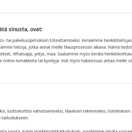
ätä sinusta, ovat:
sto- tai palvelusopimuksen toteuttamiseksi. Keräämme henkilötietojasi
räämme tietoja, jotka annat meille tilausprosessin aikana. Nämä tiedot
otteet, Whatsapp, yritys, maa. Saatamme myös kerätä henkilökohtaisi
uja online-lomakkeita tai kyselyjä. Voit myös halutessasi antaa meille 
si, luottokorttisi vahvistamiseksi, tilauksen tekemiseksi, toimituksen
n tarkoitukseen.
sta syystä, kuten markkinointitarkoituksiin, pyydämme sinulta suor