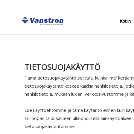
Kotiin
TIETOSUOJAKÄYTTÖ
Tämä tietosuojakäytäntö selittää, kuinka 'me' keräämm
tietosuojakäytäntö koskee kaikkia henkilötietoja, jotka 
henkilötietoja, mukaan lukien: verkkosivustomme ja ka
Lue käyttöehtomme ja tämä käytäntö ennen kuin käytät
Euroopan talousalueen ulkopuolisella lainkäyttöaluee
tietosuojakäytäntömme.