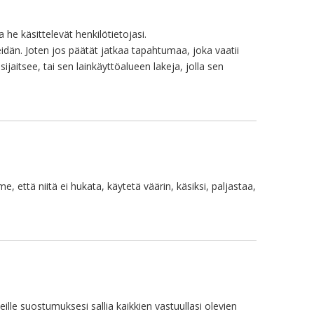
 he käsittelevät henkilötietojasi.
 meidän. Joten jos päätät jatkaa tapahtumaa, joka vaatii
ijaitsee, tai sen lainkäyttöalueen lakeja, jolla sen
ttä niitä ei hukata, käytetä väärin, käsiksi, paljastaa,
ille suostumuksesi sallia kaikkien vastuullasi olevien