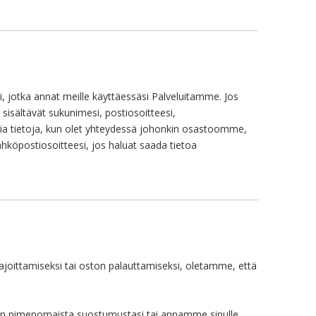
, jotka annat meille käyttäessäsi Palveluitamme. Jos
 sisältävät sukunimesi, postiosoitteesi,
a ​​tietoja, kun olet yhteydessä johonkin osastoomme,
sähköpostiosoitteesi, jos haluat saada tietoa
 ajoittamiseksi tai oston palauttamiseksi, oletamme, että
aan nimenomaista suostumustasi tai annamme sinulle