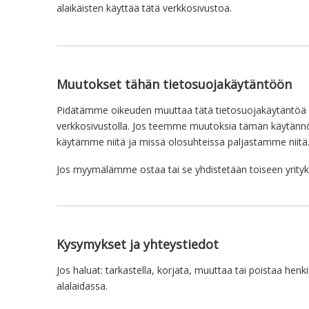
alaikäisten käyttää tätä verkkosivustoa.
Muutokset tähän tietosuojakäytäntöön
Pidätämme oikeuden muuttaa tätä tietosuojakäytäntöä mil
verkkosivustolla. Jos teemme muutoksia tämän käytännön s
käytämme niitä ja missä olosuhteissa paljastamme niitä.
Jos myymälämme ostaa tai se yhdistetään toiseen yrityksee
Kysymykset ja yhteystiedot
Jos haluat: tarkastella, korjata, muuttaa tai poistaa henki
alalaidassa.