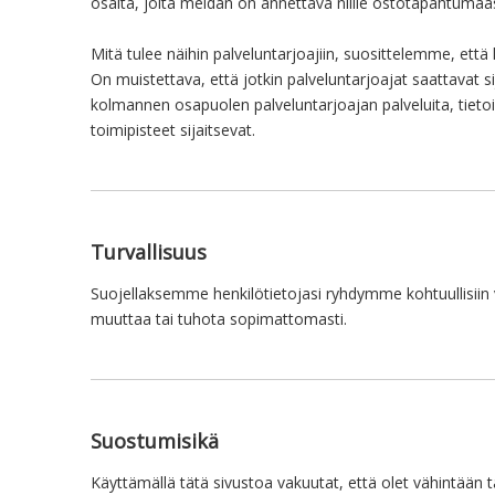
osalta, joita meidän on annettava niille ostotapahtumaas
Mitä tulee näihin palveluntarjoajiin, suosittelemme, että 
On muistettava, että jotkin palveluntarjoajat saattavat sij
kolmannen osapuolen palveluntarjoajan palveluita, tietoihi
toimipisteet sijaitsevat.
Turvallisuus
Suojellaksemme henkilötietojasi ryhdymme kohtuullisiin 
muuttaa tai tuhota sopimattomasti.
Suostumisikä
Käyttämällä tätä sivustoa vakuutat, että olet vähintään t