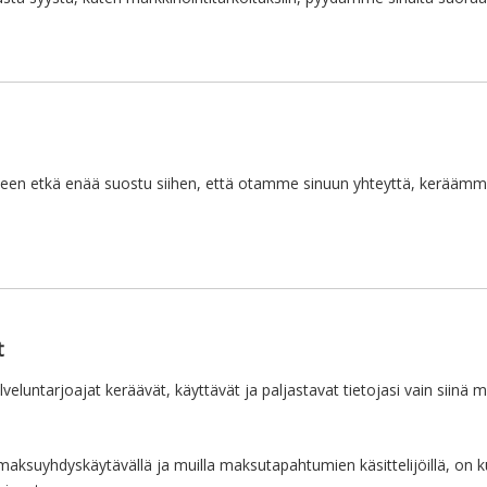
een etkä enää suostu siihen, että otamme sinuun yhteyttä, keräämme t
t
untarjoajat keräävät, käyttävät ja paljastavat tietojasi vain siinä m
 maksuyhdyskäytävällä ja muilla maksutapahtumien käsittelijöillä, on 