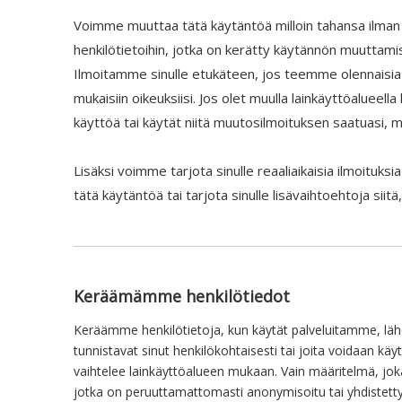
Voimme muuttaa tätä käytäntöä milloin tahansa ilman en
henkilötietoihin, jotka on kerätty käytännön muuttam
Ilmoitamme sinulle etukäteen, jos teemme olennaisia 
mukaisiin oikeuksiisi. Jos olet muulla lainkäyttöalueel
käyttöä tai käytät niitä muutosilmoituksen saatuasi, m
Lisäksi voimme tarjota sinulle reaaliaikaisia ​​ilmoituk
tätä käytäntöä tai tarjota sinulle lisävaihtoehtoja siit
Keräämämme henkilötiedot
Keräämme henkilötietoja, kun käytät palveluitamme, lähet
tunnistavat sinut henkilökohtaisesti tai joita voidaan kä
vaihtelee lainkäyttöalueen mukaan. Vain määritelmä, joka 
jotka on peruuttamattomasti anonymisoitu tai yhdistetty