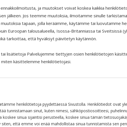
nakkoilmoitusta, ja muutokset voivat koskea kaikkia henkilötietoja, 
isen jälkeen. Jos teemme muutoksia, ilmoitamme sinulle tarkista
​​muutoksia tapaan, jolla keräämme, käytämme tai luovutamme henk
la kuin Euroopan talousalueella, Isossa-Britanniassa tai Sveitsissä
ikä tarkoittaa, että hyväksyt päivitetyn käytännön.
sia tai lisätietoja Palvelujemme tiettyjen osien henkilötietojen käsi
ä, miten käsittelemme henkilötietojasi.
ämme henkilötietoja pyydettäessä Sivustolla. Henkilötiedot ovat yleen
yttää tunnistamaan sinut, kuten nimesi, sähköpostiosoitteesi, puhelin
koskee sinua sijaintisi perusteella, koskee sinua tämän tietosuojakäyt
 siten, että emme voi enää mahdollistaa sinua tunnistamista sen per