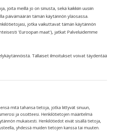
joita meillä jo on sinusta, sekä kaikkiin uusiin
malla päivämäärän tämän käytännön yläosassa.
ilötietojasi, jotka vaikuttavat tämän käytännön
 (yhteisesti 'Euroopan maat'), jatkat Palveluidemme
ttelykäytännöistä. Tällaiset ilmoitukset voivat täydentää
sä mitä tahansa tietoja, jotka liittyvät sinuun,
numerosi ja osoitteesi. Henkilötietojen määritelmä
ännön mukaisesti. Henkilötiedot eivät sisällä tietoja,
usteella, yhdessä muiden tietojen kanssa tai muuten.