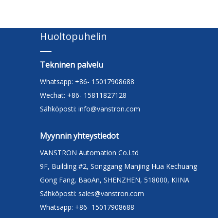
Huoltopuhelin
Tekninen palvelu
Whatsapp: +86- 15017908688
Wechat: +86- 15811827128
Sähköposti:
info@vanstron.com
Myynnin yhteystiedot
VANSTRON Automation Co.Ltd
9F, Building #2, Songgang Manjing Hua Kechuang
Gong Fang, BaoAn, SHENZHEN, 518000, KIINA
Sähköposti:
sales@vanstron.com
Whatsapp: +86- 15017908688