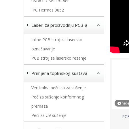
Uvod u CMS softver
IPC Hermes 9852
Laseri za proizvodnju PCB-a
Inline PCB stroj za lasersko
označavanje
PCB stroj za lasersko rezanje
Primjena toplinskog sustava
Vertikalna pećnica za sušenje
Peć za sušenje konformnog
vid
premaza
Peći za UV sušenje
PCB