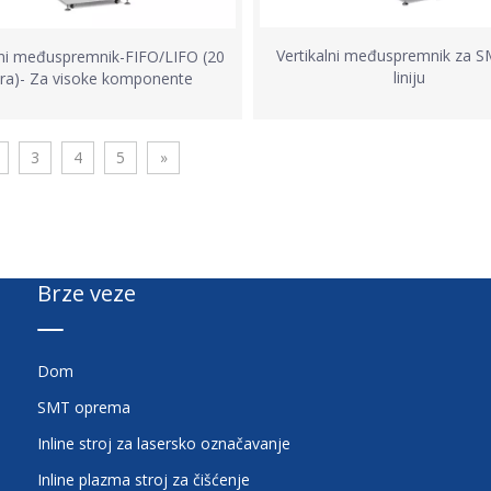
Vertikalni međuspremnik za 
lni međuspremnik-FIFO/LIFO (20
liniju
ra)- Za visoke komponente
3
4
5
»
Brze veze
Dom
SMT oprema
Inline stroj za lasersko označavanje
Inline plazma stroj za čišćenje