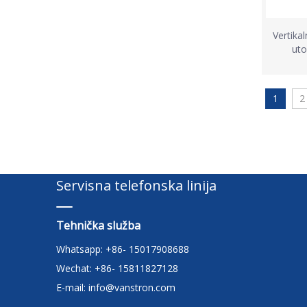
Vertika
uto
1
2
Servisna telefonska linija
Tehnička služba
Whatsapp: +86- 15017908688
Wechat: +86- 15811827128
E-mail:
info@vanstron.com