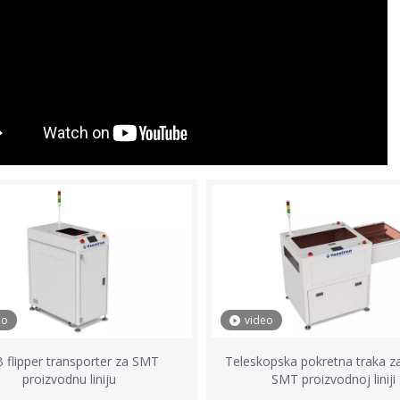
video
eo
Teleskopska pokretna traka z
 flipper transporter za SMT
SMT proizvodnoj liniji
proizvodnu liniju