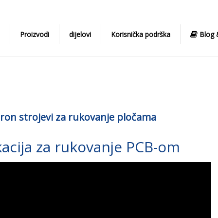
Proizvodi
dijelovi
Korisnička podrška
Blog &
ron strojevi za rukovanje pločama
kacija za rukovanje PCB-om