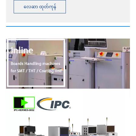
လေဆာ ထုတ်ကုန်
အသေးစိတ်များကို ကြည့်ပါ။