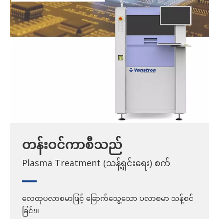
တန်းဝင်ကာစီသည်
Plasma Treatment (သန့်ရှင်းရေး) စက်
လေထုပလာစမာဖြင့် ခြောက်သွေ့သော ပလာစမာ သန့်စင်
ခြင်း။