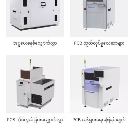
အပူပေးစနစ်လျှောက်လွှာ
PCB ထုတ်လုပ်မှုလေဆာများ
PCB ကိုင်တွယ်ခြင်းလျှောက်လွှာ
PCB သန့်ရှင်းရေးဖြေရှင်းချက်