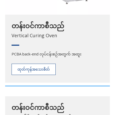
တန်းဝင်ကာစီသည်
Vertical Curing Oven
PCBA back-end လုပ်ငန်းစဉ်အတွက် အထူး
ထုတ်ကုန်အသေးစိတ်
အချက်အလက်များကို
ကြည့်ရှုပါ။
တန်းဝင်ကာစီသည်