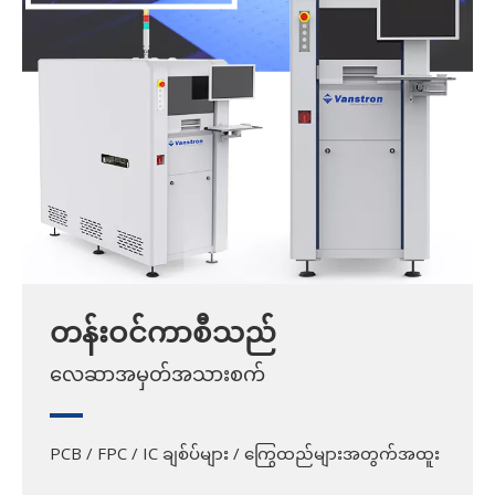
တန်းဝင်ကာစီသည်
လေဆာအမှတ်အသားစက်
PCB / FPC / IC ချစ်ပ်များ / ကြွေထည်များအတွက်အထူး