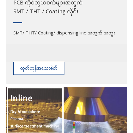
PCB ကိုင်တွယ်စက်များအတွက်
SMT / THT / Coating လိုင်း
SMT/ THT/ Coating/ dispensing line အတွက် အထူး
ထုတ်ကုန်အသေးစိတ်
အချက်အလက်များကို
ကြည့်ရှုပါ။