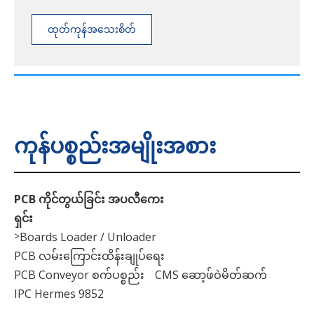
ထုတ်ကုန်အသေးစိတ်
အချက်အလက်များကို
ကြည့်ရှုပါ။
ကုန်ပစ္စည်းအမျိုးအစား
PCB ကိုင်တွယ်ခြင်း အပလီကေး
ရှင်း
>
Boards Loader / Unloader
PCB လမ်းကြောင်းထိန်းချုပ်ရေး
PCB Conveyor စက်ပစ္စည်း
CMS ဆော့ဖ်ဝဲမိတ်ဆက်
IPC Hermes 9852