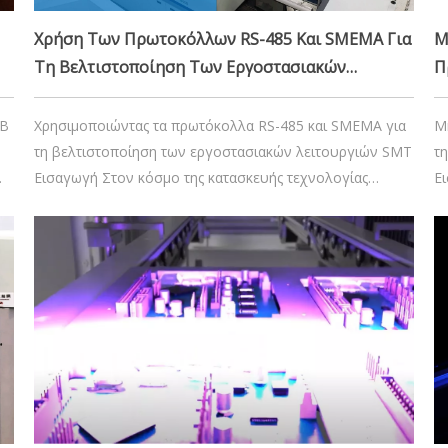
Χρήση Των Πρωτοκόλλων RS-485 Και SMEMA Για
Μ
Τη Βελτιστοποίηση Των Εργοστασιακών
Π
Λειτουργιών SMT
Α
CB
Χρησιμοποιώντας τα πρωτόκολλα RS-485 και SMEMA για
Μ
τη βελτιστοποίηση των εργοστασιακών λειτουργιών SMT
τ
Εισαγωγή Στον κόσμο της κατασκευής τεχνολογίας
Ε
ία
επιφανειακής τοποθέτησης (SMT), η επίτευξη
ηλ
απρόσκοπτης επικοινωνίας μεταξύ των μηχανών είναι
κα
ζωτικής σημασίας για την αποτελεσματικότητα και την
S
ακρίβεια. Πρωτόκολλα όπως το RS-485 και το SMEMA
το
είναι απαραίτητα εργαλεία.
28 Νοεμβρίου 2024