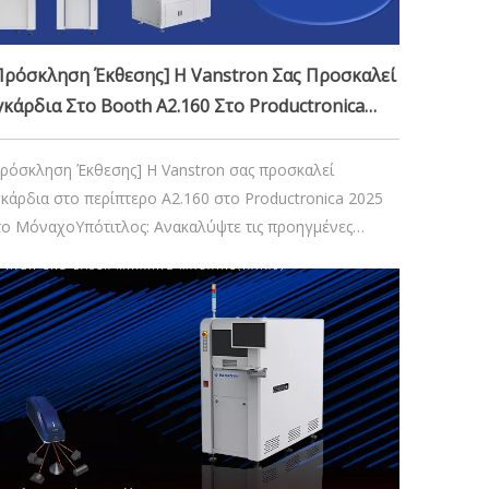
14 Οκτωβρίου 2025
Πρόσκληση Έκθεσης] Η Vanstron Σας Προσκαλεί
γκάρδια Στο Booth A2.160 Στο Productronica
025 Στο Μόναχο
Πρόσκληση Έκθεσης] Η Vanstron σας προσκαλεί
γκάρδια στο περίπτερο A2.160 στο Productronica 2025
το ΜόναχοΥπότιτλος: Ανακαλύψτε τις προηγμένες
ύσεις αυτοματισμού ενσωματωμένου και ξεκινήστε μια
έα εποχή έξυπνης κατασκευήςΗ κορυφαία εμπορική
κθεση στον κόσμο για την ανάπτυξη και παραγωγή
εκτρονικών ειδών, Productronica i 202,
25 Δεκεμβρίου 2024