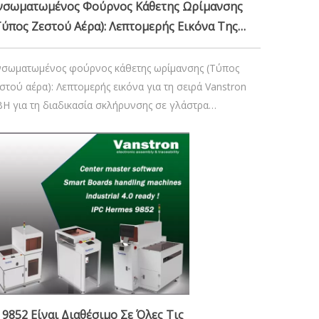
νσωματωμένος Φούρνος Κάθετης Ωρίμανσης
τύπος Ζεστού Αέρα): Λεπτομερής Εικόνα Της
ειράς Vanstron VBH Για Τη Διαδικασία
κλήρυνσης Σε Γλάστρα
νσωματωμένος φούρνος κάθετης ωρίμανσης (Τύπος
στού αέρα): Λεπτομερής εικόνα για τη σειρά Vanstron
BH για τη διαδικασία σκλήρυνσης σε γλάστρα
ισαγωγήΗ παγκόσμια ζήτηση για ανθεκτικές και υψηλής
πόδοσης ηλεκτρονικές συσκευές οδηγεί τις καινοτομίες
τις διαδικασίες κατασκευής PCB, μονάδων και άλλων
ρίσιμων εξαρτημάτων
16 Οκτωβρίου 2024
9852 Είναι Διαθέσιμο Σε Όλες Τις