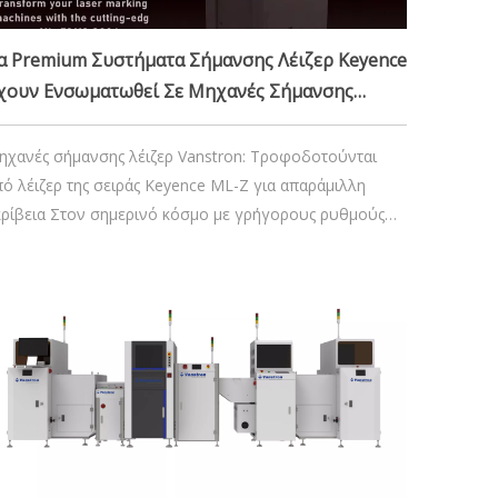
α Premium Συστήματα Σήμανσης Λέιζερ Keyence
χουν Ενσωματωθεί Σε Μηχανές Σήμανσης
έιζερ Inline Vanstron
ηχανές σήμανσης λέιζερ Vanstron: Τροφοδοτούνται
ό λέιζερ της σειράς Keyence ML-Z για απαράμιλλη
κρίβεια Στον σημερινό κόσμο με γρήγορους ρυθμούς
ραγωγής, η ακρίβεια και η αποτελεσματικότητα είναι
διαπραγμάτευτες. Ως κορυφαίος πάροχος βιομηχανικών
ύσεων σήμανσης με λέιζερ, η Vanstron είναι περήφανη
ου προσφέρει κορυφαία, παγκόσμιας κλάσης q
30 Νοεμβρίου 2024