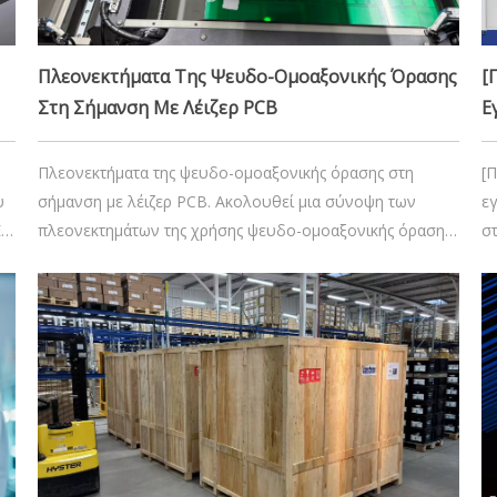
18 Δεκεμβρίου 2025
Πλεονεκτήματα Της Ψευδο-Ομοαξονικής Όρασης
[
Στη Σήμανση Με Λέιζερ PCB
Ε
2
Πλεονεκτήματα της ψευδο-ομοαξονικής όρασης στη
[
υ
σήμανση με λέιζερ PCB. Ακολουθεί μια σύνοψη των
ε
EX
πλεονεκτημάτων της χρήσης ψευδο-ομοαξονικής όρασης
σ
(συχνά αναφέρεται σε αυτό το πλαίσιο ως όραση μέσω
λ
του φακού ή TTL, ή ομοαξονική όραση μέσω συνδυαστή
ν
δέσμης) σε σύγκριση με την όραση εκτός άξονα
έ
(πλευρικού άξονα) για ενσωματωμένη σήμανση λέιζερ
ηλ
08 Ιανουαρίου 2025