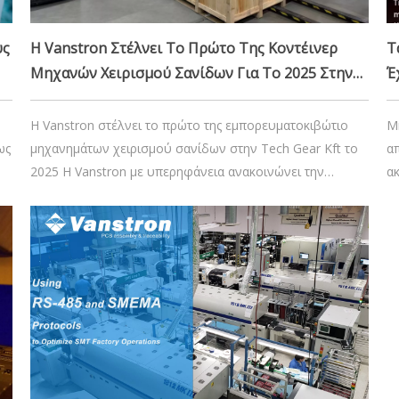
υς
Η Vanstron Στέλνει Το Πρώτο Της Κοντέινερ
Τ
Μηχανών Χειρισμού Σανίδων Για Το 2025 Στην
Έ
Ευρώπη Από Τον Τοπικό Διανομέα - Tech Gear
Λ
Kft.
Η Vanstron στέλνει το πρώτο της εμπορευματοκιβώτιο
Μ
ως
μηχανημάτων χειρισμού σανίδων στην Tech Gear Kft το
απ
2025 Η Vanstron με υπερηφάνεια ανακοινώνει την
α
επιτυχημένη αποστολή του πρώτου
πα
εμπορευματοκιβωτίου μας το 2025 στον έμπιστο
α
συνεργάτη μας, Tech Gear Kft, στην Ευρώπη. Αυτό το
λ
ορόσημο αντανακλά τη δέσμευσή μας για την προώθηση
π
της αυτοματοποίησης στο ηλεκτρόνιο.
14 Δεκεμβρίου 2024