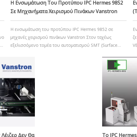
Η Ενσωμάτωση Του Προτύπου IPC Hermes 9852
Ε
Σε Μηχανήματα Χειρισμού Πινάκων Vanstron
(
Σ
Σ
Η ενσωμάτωση του προτύπου IPC Hermes 9852 σε
Ε
νο
μηχανές χειρισμού πινάκων Vanstron Στον ταχέως
ζε
αι
εξελισσόμενο τομέα του αυτοματισμού SMT (Surface
V
Mount Technology), η απρόσκοπτη επικοινωνία και η
Ε
ανταλλαγή δεδομένων μεταξύ του εξοπλισμού είναι
α
ρ
ζωτικής σημασίας για τη βελτιστοποίηση των διαδικασιών
σ
παραγωγής. Vanstron, ηγέτης στο SMT automat
κ
024
Λέιζερ Δεν Θα
Το IPC Hermes 