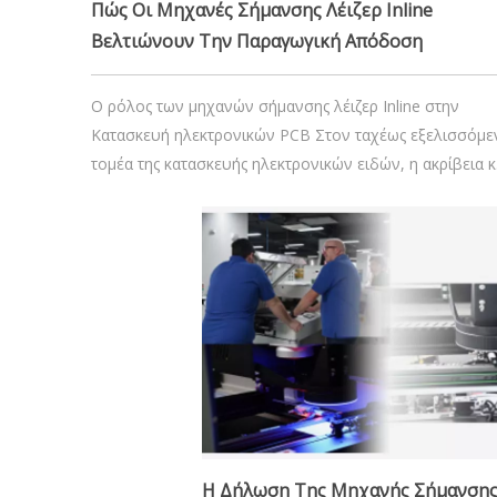
Πώς Οι Μηχανές Σήμανσης Λέιζερ Inline
Βελτιώνουν Την Παραγωγική Απόδοση
Ο ρόλος των μηχανών σήμανσης λέιζερ Inline στην
Κατασκευή ηλεκτρονικών PCB Στον ταχέως εξελισσόμε
τομέα της κατασκευής ηλεκτρονικών ειδών, η ακρίβεια κ
η ιχνηλασιμότητα είναι κρίσιμοι παράγοντες για τη
διασφάλιση της ποιότητας και της συμμόρφωσης των
προϊόντων. Οι ενσωματωμένες μηχανές σήμανσης λέιζε
έχουν γίνει ένα απαραίτητο εργαλείο στο εργοστάσιο
κατασκευαστών EMS.
06 Σεπτεμβρίου 2
Η Δήλωση Της Μηχανής Σήμανσης 