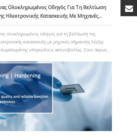
νας Ολοκληρωμένος Οδηγός Για Τη Βελτίωση
ης Ηλεκτρονικής Κατασκευής Με Μηχανές
ήμανσης Λέιζερ Ενσωματωμένης Υπεριώδους
κτινοβολίας
νας ολοκληρωμένος οδηγός για τη βελτίωση της
λεκτρονικής κατασκευής με μηχανές σήμανσης λέιζερ
νσωματωμένης υπεριώδους ακτινοβολίας. Στον άκρως
νταγωνιστικό κόσμο της κατασκευής ηλεκτρονικών
δών, η ακρίβεια και η αποτελεσματικότητα είναι το
ειδί για τη διατήρηση ενός ανταγωνιστικού
λεονεκτήματος. Οι ενσωματωμένες μηχανές σήμανσης
έιζερ υπεριώδους ακτινοβολίας έχουν αναδειχθεί ως
τι που αλλάζει το παιχνίδι
28 Νοεμβρίου 2024