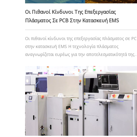
Οι Πιθανοί Κίνδυνοι Της Επεξεργασίας
Πλάσματος Σε PCB Στην Κατασκευή EMS
Οι πιθανοί κίνδυνοι της επεξεργασίας πλάσματος σε P
στην κατασκευή EMS Η τεχνολογία πλάσματος
αναγνωρίζεται ευρέως για την αποτελεσματικότητά της
στον καθαρισμό, την ενεργοποίηση και την προετοιμασ
επιφανειών στη βιομηχανία EMS (Electronic
Manufacturing Services). Παίζει κρίσιμο ρόλο στην
ενίσχυση της αξιοπιστίας και της απόδοσης
26 Νοεμβρίου 2024