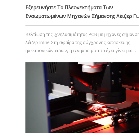
Εξερευνήστε Τα Πλεονεκτήματα Των
Ενσωματωμένων Μηχανών Σήμανσης Λέιζερ Γι
Την Ιχνηλασιμότητα Των PCB
Βελτίωση της ιχνηλασιμότητας PCB με μηχανές σήμανσ
λέιζερ Inline Στη σφαίρα της σύγχρονης κατασκευής
ηλεκτρονικών ειδών, η ιχνηλασιμότητα έχει γίνει μια
κρίσιμη πτυχή του ποιοτικού ελέγχου και της
συμμόρφωσης με τους κανονισμούς. Η διασφάλιση ότι
κάθε πλακέτα τυπωμένου κυκλώματος (PCB) είναι
μοναδικά αναγνωρίσιμη καθ' όλη τη διάρκεια του κύκλ
ζωής της είναι
26 Νοεμβρίου 2024