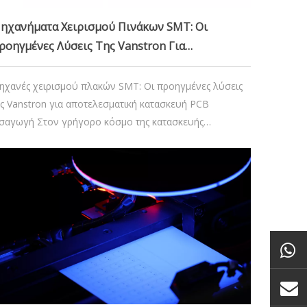
ηχανήματα Χειρισμού Πινάκων SMT: Οι
ροηγμένες Λύσεις Της Vanstron Για
ποτελεσματική Κατασκευή PCB
ηχανές χειρισμού πλακών SMT: Οι προηγμένες λύσεις
ης Vanstron για αποτελεσματική κατασκευή PCB
ισαγωγή Στον γρήγορο κόσμο της κατασκευής
εκτρονικών ειδών, η αποτελεσματικότητα, η ακρίβεια
ι η αξιοπιστία είναι αδιαπραγμάτευτες. Η τεχνολογία
urface-Mount Technology (SMT) βρίσκεται στον πυρήνα
υ σύγχρονου PCB (Printed Circuit Board)
29 Νοεμβρίου 2024