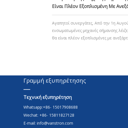
Είναι Πλέον Εξοπλισμένη Με Ανεξ
Εξωτερικά Συστήματα Εξαγωγής Κ
Αγαπητοί συνεργάτες, Από την 1η Αυγο
ενσωματωμένες μηχανές σήμανσης λέιζε
θα είναι πλέον εξοπλισμένες με ανεξάρτ
συστήματα εξαγωγής καπνού. Αυτή η απ
στο γεγονός ότι οι συσκευές εξαγωγής
κατασκευάζονται από την Vanstron, γεγ
δύσκολο για εμάς να διασφαλίσουμε
Γραμμή εξυπηρέτησης
Τεχνική εξυπηρέτηση
Whatsapp:+86- 15017908688
Wechat: +86- 15811827128
E-mail:
info@vanstron.com