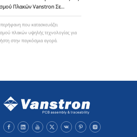
σμού Πλακών Vanstron Σε
MT / PCB.
ι περήφανη που κατασκευάζει
ισμού πλακών υψηλής τεχνολογίας για
ρήστη στην παγκόσμια αγορά.