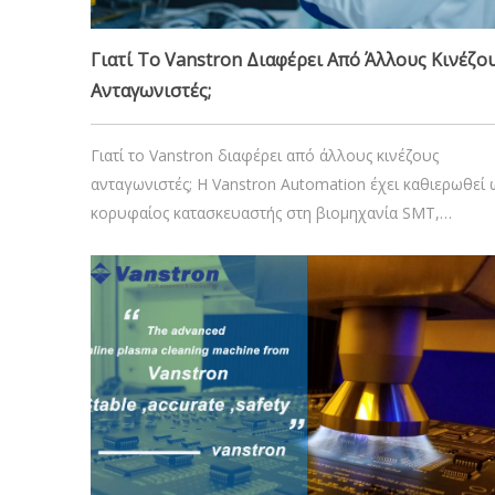
Γιατί Το Vanstron Διαφέρει Από Άλλους Κινέζο
Ανταγωνιστές;
Γιατί το Vanstron διαφέρει από άλλους κινέζους
ανταγωνιστές; Η Vanstron Automation έχει καθιερωθεί 
κορυφαίος κατασκευαστής στη βιομηχανία SMT,
διακρίνοντας τον εαυτό της από άλλους κινέζους
ανταγωνιστές μέσω της στρατηγικής καινοτομίας
προϊόντων, της προηγμένης τεχνολογίας, των υψηλών
προτύπων ασφαλείας, του εξαιρετικού πελάτη
14 Δεκεμβρίου 2024