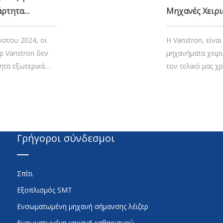
άρτητα
Μηχανές Χειρι
απνού.
Βιομηχανικό S
ύστου 2024, οι
Η Vanstron, είνα
ρ Vanstron δεν
μηχανήματα χειρ
ητα εξωτερικά
τον τελικό μας χ
όφαση βασίζεται
 καπνών δεν
ονός που καθιστά
Γρήγοροι σύνδεσμοι
Σπίτι
Εξοπλισμός SMT
Ενσωματωμένη μηχανή σήμανσης λέιζερ
Ενσωματωμένη μηχανή καθαρισμού