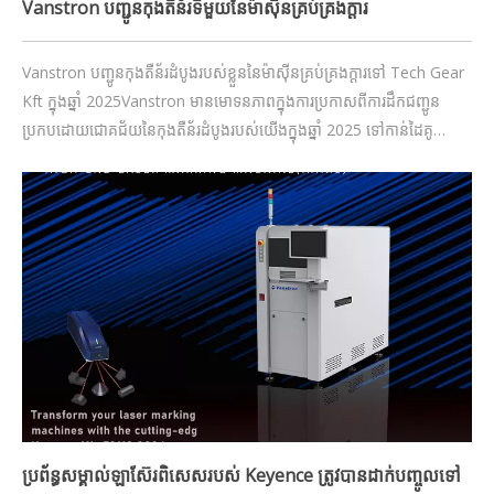
Vanstron បញ្ជូន​កុងតឺន័រ​ទីមួយ​នៃ​ម៉ាស៊ីន​គ្រប់គ្រង​ក្តារ​
Vanstron បញ្ជូនកុងតឺន័រដំបូងរបស់ខ្លួននៃម៉ាស៊ីនគ្រប់គ្រងក្តារទៅ Tech Gear
Kft ក្នុងឆ្នាំ 2025Vanstron មានមោទនភាពក្នុងការប្រកាសពីការដឹកជញ្ជូន
ប្រកបដោយជោគជ័យនៃកុងតឺន័រដំបូងរបស់យើងក្នុងឆ្នាំ 2025 ទៅកាន់ដៃគូ
ដែលជឿទុកចិត្តរបស់យើង Tech Gear Kft នៅអឺរ៉ុប។ ចំណុចសំខាន់នេះឆ្លុះ
បញ្ចាំងពីការប្តេជ្ញាចិត្តរបស់យើងក្នុងការជំរុញស្វ័យប្រវត្តិកម្មនៅក្នុងអេឡិចត្រុង។
ប្រព័ន្ធសម្គាល់ឡាស៊ែរពិសេសរបស់ Keyence ត្រូវបានដាក់បញ្ចូលទៅ