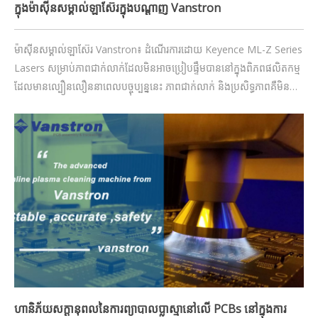
ក្នុងម៉ាស៊ីនសម្គាល់ឡាស៊ែរក្នុងបណ្តាញ Vanstron
ម៉ាស៊ីនសម្គាល់ឡាស៊ែរ Vanstron៖ ដំណើរការដោយ Keyence ML-Z Series
Lasers សម្រាប់ភាពជាក់លាក់ដែលមិនអាចប្រៀបផ្ទឹមបាននៅក្នុងពិភពផលិតកម្ម
ដែលមានល្បឿនលឿននាពេលបច្ចុប្បន្ននេះ ភាពជាក់លាក់ និងប្រសិទ្ធភាពគឺមិន
អាចចរចារបាន។ ក្នុងនាមជាអ្នកផ្តល់សេវាឈានមុខគេនៃដំណោះស្រាយសម្គាល់
ឡាស៊ែរឧស្សាហកម្ម Vanstron មានមោទនភាពក្នុងការផ្តល់ជូននូវការឈានមុខ
គេលំដាប់ពិភពលោក q
ហានិភ័យសក្តានុពលនៃការព្យាបាលប្លាស្មានៅលើ PCBs នៅក្នុងការ