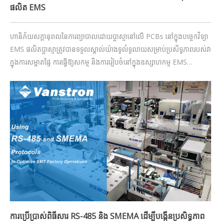
ផលិត EMS
ហានិភ័យសក្តានុពលនៃការព្យាបាលដោយប្លាស្មានៅលើ PCBs នៅក្នុងបច្ចេកវិទ្យា
EMS ផលិតប្លាស្មាត្រូវបានទទួលស្គាល់យ៉ាងទូលំទូលាយសម្រាប់ប្រសិទ្ធភាពរបស់វា
ក្នុងការសម្អាតផ្ទៃ ការធ្វើឱ្យសកម្ម និងការរៀបចំនៅក្នុងឧស្សាហកម្ម EMS
(Electronic Manufacturing Services)។ វាដើរតួនាទីយ៉ាងសំខាន់ក្នុងការ
បង្កើនភាពជឿជាក់ និងការអនុវត្ត
ការប្រើប្រាស់ពិធីសារ RS-485 និង SMEMA ដើម្បីបង្កើនប្រសិទ្ធភាព