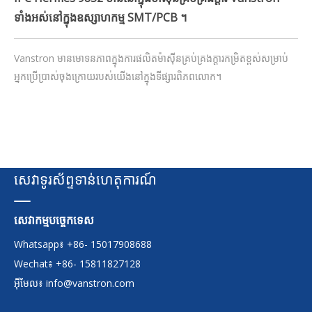
ទាំងអស់នៅក្នុងឧស្សាហកម្ម SMT/PCB ។
Vanstron មានមោទនភាពក្នុងការផលិតម៉ាស៊ីនគ្រប់គ្រងក្តារកម្រិតខ្ពស់សម្រាប់
អ្នកប្រើប្រាស់ចុងក្រោយរបស់យើងនៅក្នុងទីផ្សារពិភពលោក។
សេវាទូរស័ព្ទទាន់ហេតុការណ៍
សេវាកម្មបច្ចេកទេស
Whatsapp៖ +86- 15017908688
Wechat៖ +86- 15811827128
អ៊ីមែល៖
info@vanstron.com