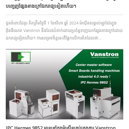
បញ្ចេញផ្សែងខាងក្រៅឯករាជ្យទៀតហើយ។
ជូនចំពោះដៃគូរ គិតត្រឹមថ្ងៃទី 1 ខែសីហា ឆ្នាំ 2024 ម៉ាស៊ីនសម្គាល់ឡាស៊ែរក្នុង
អ៊ីនធឺណេត Vanstron នឹងលែងបំពាក់ដោយប្រព័ន្ធទាញយកផ្សែងខាងក្រៅដោយ
ឯករាជ្យទៀតហើយ។ ការសម្រេចចិត្តនេះគឺផ្អែកលើការពិតដែលថា
ឧបករណ៍ទាញយកផ្សែងមិនត្រូវបានផលិតដោយ Vanstron ដែលធ្វើឱ្យវាពិបាក
សម្រាប់យើងក្នុងការធានា com
IPC Hermes 9852 មាននៅក្នុងម៉ាស៊ីនគ្រប់គ្រងក្តារ Vanstron