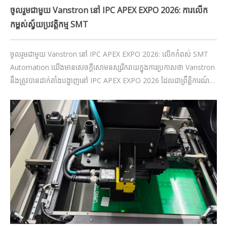
ចូលរួមជាមួយ Vanstron នៅ IPC APEX EXPO 2026: ការលើក
កម្ពស់ស្វ័យប្រវត្តិកម្ម SMT
ចូលរួមជាមួយ Vanstron នៅ IPC APEX EXPO 2026: លើកកំពស់ SMT
Automation យើងមានសេចក្តីសោមនស្សរីករាយក្នុងការប្រកាសថា Vanstron
នឹងត្រូវបានដាក់តាំងបង្ហាញនៅ IPC APEX EXPO 2026 ដែលជាព្រឹត្តិការណ៍
ឈានមុខគេសម្រាប់ឧស្សាហកម្មផលិតគ្រឿងអេឡិចត្រូនិច។