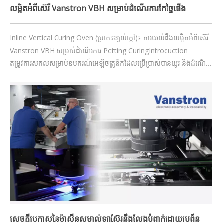
លម្អិតអំពីស៊េរី Vanstron VBH សម្រាប់ដំណើរការកែច្នៃផើង
Inline Vertical Curing Oven (ប្រភេទខ្យល់ក្តៅ)៖ ការយល់ដឹងលម្អិតអំពីស៊េរី
Vanstron VBH សម្រាប់ដំណើរការ Potting CuringIntroduction
តម្រូវការសកលសម្រាប់ឧបករណ៍អេឡិចត្រូនិកដែលប្រើប្រាស់បានយូរ និងដំណើរ
ការខ្ពស់កំពុងជំរុញការច្នៃប្រឌិតនៅក្នុងដំណើរការផលិត PCBs ម៉ូឌុល និងសមាស
ធាតុសំខាន់ៗផ្សេងទៀត
សេចក្តីប្រកាសនៃម៉ាស៊ីនសម្គាល់ឡាស៊ែរនឹងលែងបំពាក់ដោយប្រព័ន្ធ