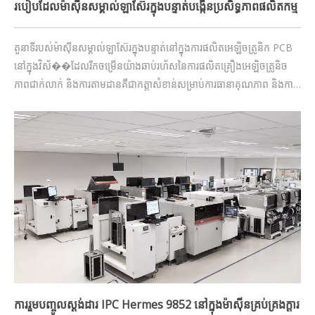
របៀប​ដែល​ម៉ាស៊ីន​សម្គាល់​ឡាស៊ែរ​ក្នុង​បន្ទាត់​បង្កើន​ប្រសិទ្ធភាព​ផលិតកម្ម
តួនាទីរបស់ម៉ាស៊ីនសម្គាល់ឡាស៊ែរក្នុងបន្ទាត់នៅក្នុងការផលិតអេឡិចត្រូនិក PCB
នៅក្នុងវិស័��ដែលរីកចម្រើនយ៉ាងឆាប់រហ័សនៃការផលិតគ្រឿងអេឡិចត្រូនិច
ភាពជាក់លាក់ និងការតាមដានគឺជាកត្តាសំខាន់សម្រាប់ការធានាគុណភាព និងការ
អនុលោមតាមផលិតផល។ ម៉ាស៊ីនសម្គាល់ឡាស៊ែរក្នុងបន្ទាត់បានក្លាយជាឧបករណ៍
ដែលមិនអាចខ្វះបាននៅក្នុងរោងចក្រផលិ�
ការរួមបញ្ចូលស្តង់ដារ IPC Hermes 9852 នៅក្នុងម៉ាស៊ីនគ្រប់គ្រងក្តារ