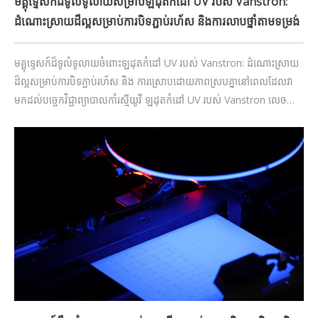
មគ្គុទ្ទេសក៍ដ៏ទូលំទូលាយសម្រាប់ឡដុតកំដៅ UV របស់ Vanstron:
ដំណោះស្រាយដ៏ល្អសម្រាប់ការបិទភ្ជាប់រហ័ស និងការលាបថ្នាំតាមទម្រង់
មគ្គុទ្ទេសក៍ដ៏ទូលំទូលាយចំពោះឡដុតកំដៅ UV របស់ Vanstron: ដំណោះស្រាយ
ដ៏ល្អសម្រាប់ការបិទភ្ជាប់រហ័ស និង ការស្រោបដោយភាពស្របគ្នានៅពេលដែលវា
មកដល់បច្ចេកវិជ្ជាព្យាបាលកាំរស្មីយូវី ឡដុតកំដៅ UV របស់ Vanstron លេចធ្លោ
ជាជម្រើសដែលអាចទុកចិត្តបាន និងមានប្រសិទ្ធភាពសម្រាប់ឧស្សាហកម្មដែល
តម្រូវឱ្យមានការស្អិតជាប់លឿន និងគុណភាពខ្ពស់ និងថ្នាំកូតសមស្រប។