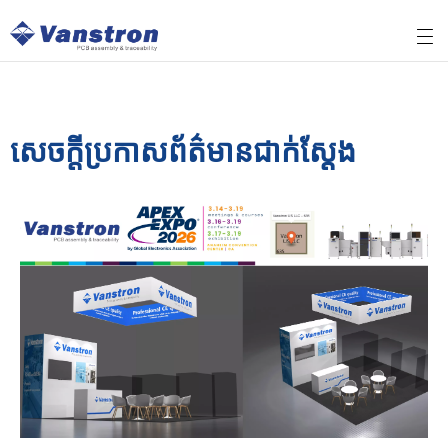
សេចក្តីប្រកាសព័ត៌មានជាក់ស្តែង