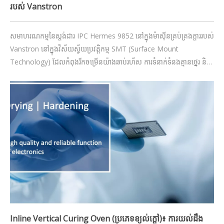
របស់ Vanstron
សមាហរណកម្មនៃស្តង់ដារ IPC Hermes 9852 នៅក្នុងម៉ាស៊ីនគ្រប់គ្រងក្តាររបស់
Vanstron នៅក្នុងវិស័យស្វ័យប្រវត្តិកម្ម SMT (Surface Mount
Technology) ដែលកំពុងរីកចម្រើនយ៉ាងឆាប់រហ័ស ការទំនាក់ទំនងគ្មានថ្នេរ និង
ការផ្លាស់ប្តូរទិន្នន័យរវាងឧបករណ៍គឺមានសារៈសំខាន់សម្រាប់ការបង្កើនប្រសិទ្ធភាព
ដំណើរការផលិតកម្ម។ Vanstron ដែលជាអ្នកដឹកនាំនៅក្នុង SMT automat
Inline Vertical Curing Oven (ប្រភេទខ្យល់ក្តៅ)៖ ការយល់ដឹង