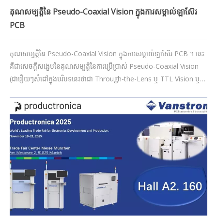
គុណសម្បត្តិនៃ Pseudo-Coaxial Vision ក្នុងការសម្គាល់ឡាស៊ែរ
PCB
គុណសម្បត្តិនៃ Pseudo-Coaxial Vision ក្នុងការសម្គាល់ឡាស៊ែរ PCB ។ នេះ
គឺជាសេចក្តីសង្ខេបនៃគុណសម្បត្តិនៃការប្រើប្រាស់ Pseudo-Coaxial Vision
(ជារឿយៗសំដៅក្នុងបរិបទនេះថាជា Through-the-Lens ឬ TTL Vision ឬ
Coaxial Vision តាមរយៈឧបករណ៍ផ្សំធ្នឹម) បើប្រៀបធៀបទៅនឹង Off-Axis
(Side-Axis) Vision សម្រាប់ការសម្គាល់ឡាស៊ែរក្នុងជួរ។