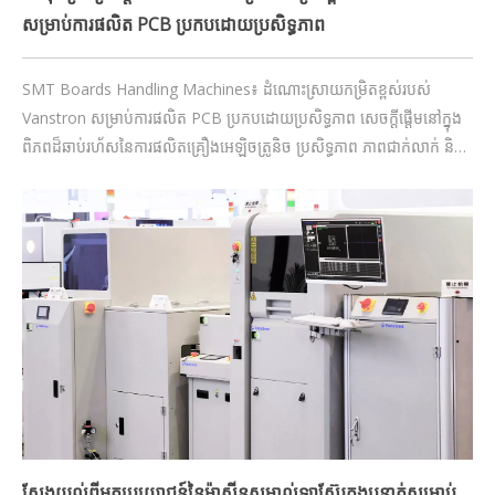
សម្រាប់ការផលិត PCB ប្រកបដោយប្រសិទ្ធភាព
SMT Boards Handling Machines៖ ដំណោះស្រាយកម្រិតខ្ពស់របស់
Vanstron សម្រាប់ការផលិត PCB ប្រកបដោយប្រសិទ្ធភាព សេចក្តីផ្តើមនៅក្នុង
ពិភពដ៏ឆាប់រហ័សនៃការផលិតគ្រឿងអេឡិចត្រូនិច ប្រសិទ្ធភាព ភាពជាក់លាក់ និង
ភាពជឿជាក់គឺមិនអាចចរចារបាន។ បច្ចេកវិទ្យា Surface-Mount (SMT) គឺជា
ស្នូលនៃ PCB ទំនើប (បន្ទះសៀគ្វីបោះពុម្ព)
ស្វែងយល់ពីអត្ថប្រយោជន៍នៃម៉ាស៊ីនសម្គាល់ឡាស៊ែរក្នុងបន្ទាត់សម្រាប់