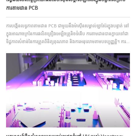
ការតាមដាន PCB
ការបង្កើនលទ្ធភាពតាមដាន PCB ជាមួយនឹងម៉ាស៊ីនសម្គាល់ឡាស៊ែរក្នុងបន្ទាត់ នៅ
ក្នុងអាណាចក្រនៃការផលិតគ្រឿងអេឡិចត្រូនិចទំនើប ការតាមដានបានក្លាយទៅជា
ទិដ្ឋភាពសំខាន់នៃការត្រួតពិនិត្យគុណភាព និងការអនុលោមតាមបទប្បញ្ញត្តិ។ ការ
ធានាថារាល់បន្ទះសៀគ្វីបោះពុម្ព (PCB) ត្រូវបានកំណត់អត្តសញ្ញាណតែមួយគត់
ពេញមួយវដ្តជីវិតរបស់វា។