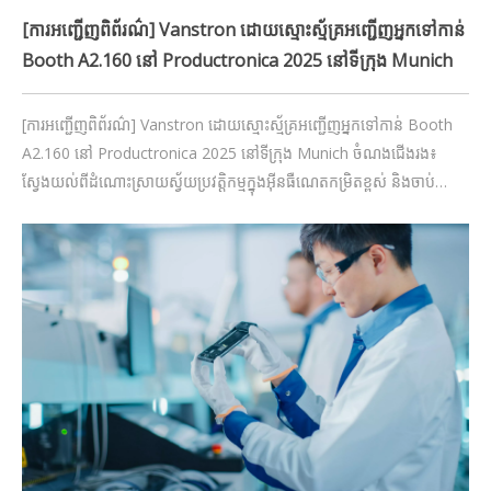
[ការអញ្ជើញពិព័រណ៌] Vanstron ដោយស្មោះស្ម័គ្រអញ្ជើញអ្នកទៅកាន់
Booth A2.160 នៅ Productronica 2025 នៅទីក្រុង Munich
[ការអញ្ជើញពិព័រណ៌] Vanstron ដោយស្មោះស្ម័គ្រអញ្ជើញអ្នកទៅកាន់ Booth
A2.160 នៅ Productronica 2025 នៅទីក្រុង Munich ចំណងជើងរង៖
ស្វែងយល់ពីដំណោះស្រាយស្វ័យប្រវត្តិកម្មក្នុងអ៊ីនធឺណេតកម្រិតខ្ពស់ និងចាប់
ផ្តើមយុគសម័យថ្មីនៃផលិតកម្មឆ្លាតវៃ ពិព័រណ៍ពាណិជ្ជកម្មឈានមុខគេរបស់
ពិភពលោកសម្រាប់ការអភិវឌ្ឍន៍ និងផលិតកម្មអេឡិចត្រូនិច Productronica
2025, i