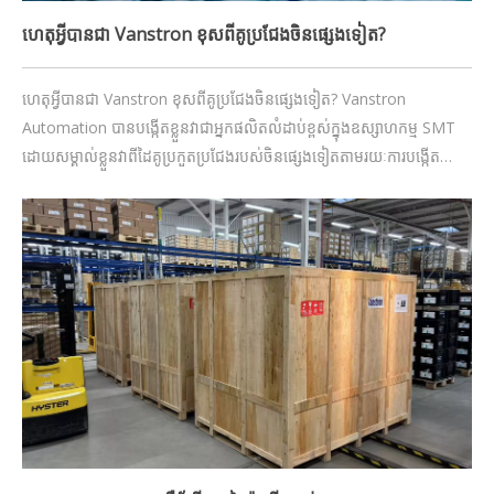
ហេតុអ្វីបានជា Vanstron ខុសពីគូប្រជែងចិនផ្សេងទៀត?
ហេតុអ្វីបានជា Vanstron ខុសពីគូប្រជែងចិនផ្សេងទៀត? Vanstron
Automation បាន​បង្កើត​ខ្លួន​វា​ជា​អ្នក​ផលិត​លំដាប់​ខ្ពស់​ក្នុង​ឧស្សាហកម្ម SMT
ដោយ​សម្គាល់​ខ្លួន​វា​ពី​ដៃគូ​ប្រកួតប្រជែង​របស់​ចិន​ផ្សេង​ទៀត​តាម​រយៈ​ការ​បង្កើត​
ផលិតផល​ជា​យុទ្ធសាស្ត្រ បច្ចេកវិទ្យា​ទំនើប ស្តង់ដារ​សុវត្ថិភាព​ខ្ពស់ អតិថិជន​ដ៏​ល្អ​។