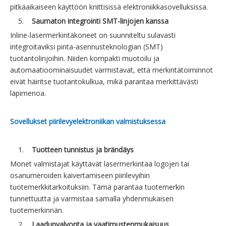
pitkäaikaiseen käyttöön kriittisissä elektroniikkasovelluksissa.
5.
Saumaton integrointi SMT-linjojen kanssa
Inline-lasermerkintäkoneet on suunniteltu sulavasti
integroitaviksi pinta-asennusteknologian (SMT)
tuotantolinjoihin. Niiden kompakti muotoilu ja
automaatioominaisuudet varmistavat, että merkintätoiminnot
eivät häiritse tuotantokulkua, mikä parantaa merkittävästi
läpimenoa.
Sovellukset piirilevyelektroniikan valmistuksessa
1.
Tuotteen tunnistus ja brändäys
Monet valmistajat käyttävät lasermerkintää logojen tai
osanumeroiden kaivertamiseen piirilevyihin
tuotemerkkitarkoituksiin. Tämä parantaa tuotemerkin
tunnettuutta ja varmistaa samalla yhdenmukaisen
tuotemerkinnän.
2.
Laadunvalvonta ja vaatimustenmukaisuus