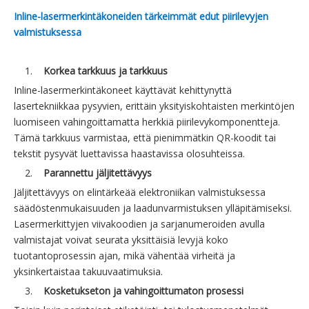
Inline-lasermerkintäkoneiden tärkeimmät edut piirilevyjen
valmistuksessa
1.
Korkea tarkkuus ja tarkkuus
Inline-lasermerkintäkoneet käyttävät kehittynyttä
lasertekniikkaa pysyvien, erittäin yksityiskohtaisten merkintöjen
luomiseen vahingoittamatta herkkiä piirilevykomponentteja.
Tämä tarkkuus varmistaa, että pienimmätkin QR-koodit tai
tekstit pysyvät luettavissa haastavissa olosuhteissa.
2.
Parannettu jäljitettävyys
Jäljitettävyys on elintärkeää elektroniikan valmistuksessa
säädöstenmukaisuuden ja laadunvarmistuksen ylläpitämiseksi.
Lasermerkittyjen viivakoodien ja sarjanumeroiden avulla
valmistajat voivat seurata yksittäisiä levyjä koko
tuotantoprosessin ajan, mikä vähentää virheitä ja
yksinkertaistaa takuuvaatimuksia.
3.
Kosketukseton ja vahingoittumaton prosessi