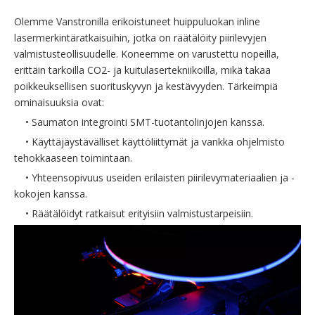
Olemme Vanstronilla erikoistuneet huippuluokan inline
lasermerkintäratkaisuihin, jotka on räätälöity piirilevyjen
valmistusteollisuudelle. Koneemme on varustettu nopeilla,
erittäin tarkoilla CO2- ja kuitulasertekniikoilla, mikä takaa
poikkeuksellisen suorituskyvyn ja kestävyyden. Tärkeimpiä
ominaisuuksia ovat:
• Saumaton integrointi SMT-tuotantolinjojen kanssa.
• Käyttäjäystävälliset käyttöliittymät ja vankka ohjelmisto
tehokkaaseen toimintaan.
• Yhteensopivuus useiden erilaisten piirilevymateriaalien ja -
kokojen kanssa.
• Räätälöidyt ratkaisut erityisiin valmistustarpeisiin.