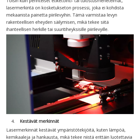
Toisin kuin perinteiset etiketöinti- tai tulostusmenetelmät,
lasermerkintä on kosketukseton prosessi, joka ei kohdista
mekaanista painetta piirilevyihin. Tämä varmistaa levyn
rakenteellisen eheyden säilymisen, mikä tekee siitä
ihanteellisen herkille tai suuritiheyksisille piirilevyille.
4.
Kestävät merkinnät
Lasermerkinnät kestävät ympäristötekijöitä, kuten lämpöä,
kemikaaleja ja hankausta, mikä tekee niistä erittäin luotettavia