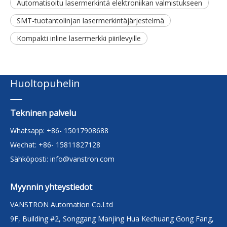
Automatisoitu lasermerkintä elektroniikan valmistukseen
SMT-tuotantolinjan lasermerkintäjärjestelmä
Kompakti inline lasermerkki piirilevyille
Huoltopuhelin
Tekninen palvelu
Whatsapp: +86- 15017908688
Wechat: +86- 15811827128
Sähköposti:
info@vanstron.com
Myynnin yhteystiedot
VANSTRON Automation Co.Ltd
9F, Building #2, Songgang Manjing Hua Kechuang Gong Fang,