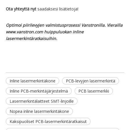
Ota yhteyttä nyt
saadaksesi lisätietoja!
Optimoi piirilevyjen valmistusprosessi Vanstronilla. Vierailla
www.vanstron.com
huippuluokan
inline
lasermerkintäratkaisuihin.
Inline lasermerkintäkone
PCB-levyjen lasermerkintä
Inline PCB-merkintäjärjestelmä
PCB lasermerkki
Lasermerkintälaitteet SMT-linjoille
Nopea inline lasermerkintäkone
Kaksipuoliset PCB-lasermerkintäratkaisut