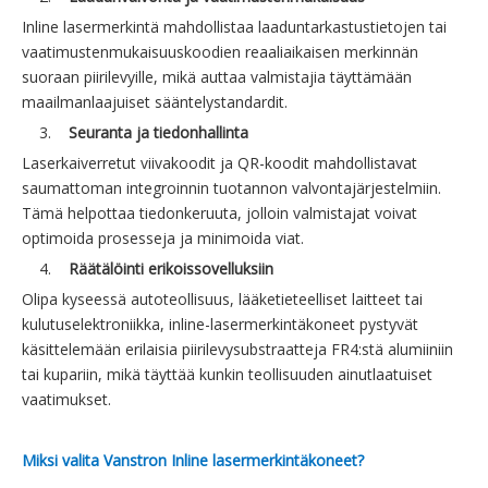
Inline lasermerkintä mahdollistaa laaduntarkastustietojen tai
vaatimustenmukaisuuskoodien reaaliaikaisen merkinnän
suoraan piirilevyille, mikä auttaa valmistajia täyttämään
maailmanlaajuiset sääntelystandardit.
3.
Seuranta ja tiedonhallinta
Laserkaiverretut viivakoodit ja QR-koodit mahdollistavat
saumattoman integroinnin tuotannon valvontajärjestelmiin.
Tämä helpottaa tiedonkeruuta, jolloin valmistajat voivat
optimoida prosesseja ja minimoida viat.
4.
Räätälöinti erikoissovelluksiin
Olipa kyseessä autoteollisuus, lääketieteelliset laitteet tai
kulutuselektroniikka, inline-lasermerkintäkoneet pystyvät
käsittelemään erilaisia ​​piirilevysubstraatteja FR4:stä alumiiniin
tai kupariin, mikä täyttää kunkin teollisuuden ainutlaatuiset
vaatimukset.
Miksi valita Vanstron Inline lasermerkintäkoneet?