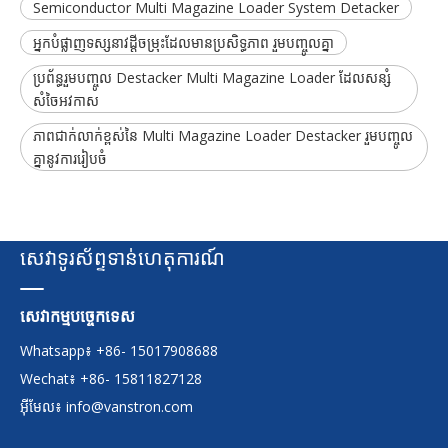
Semiconductor Multi Magazine Loader System Detacker
អ្នកបំផ្លាញទស្សនាវដ្តីចម្រុះដែលមានប្រសិទ្ធភាព រួមបញ្ចូលគ្នា
ប្រព័ន្ធរួមបញ្ចូល Destacker Multi Magazine Loader ដែលសន្សំ
សំចៃអវកាស
ភាពជាក់លាក់ខ្ពស់នៃ Multi Magazine Loader Destacker រួមបញ្ចូល
គ្នានូវការរៀបចំ
សេវាទូរស័ព្ទទាន់ហេតុការណ៍
សេវាកម្មបច្ចេកទេស
Whatsapp៖ +86- 15017908688
Wechat៖ +86- 15811827128
អ៊ីមែល៖
info@vanstron.com