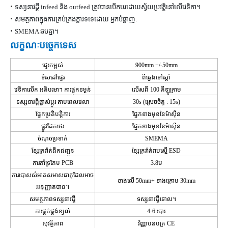
•
ទស្សនាវដ្ដី infeed និង outfeed ត្រូវបានបើកបរដោយស្វ័យប្រវត្តិនៅលើវេទិកា។
•
សមត្ថភាពក្នុងការគ្រប់គ្រងក្តារទទេដោយ
អ្នកបំផ្លាញ
.
•
SMEMA ឆបគ្នា។
លក្ខណៈបច្ចេកទេស
ផ្ទេរកម្ពស់
900mm +/-50mm
ទិសដៅផ្ទេរ
ពីឆ្វេងទៅស្តាំ
វេទិកាលើក
អតិបរមា។ ការផ្ទុកទម្ងន់
លើសពី 100 គីឡូក្រាម
ទស្សនាវដ្តីផ្លាស់ប្តូរ
តាមពេលវេលា
30s
(ស្រេចចិត្ត
: 15s)
ផ្នែកប្រតិបត្តិការ
ផ្នែកខាងមុខនៃម៉ាស៊ីន
ផ្លូវដែកថេរ
ផ្នែកខាងមុខនៃម៉ាស៊ីន
ចំណុចប្រទាក់
SMEMA
ខ្សែក្រវ៉ាត់ដឹកជញ្ជូន
ខ្សែក្រវ៉ាត់រាបស្មើ ESD
ការគាំទ្រគែម PCB
3.8
ម
ការបោសសំអាតសមាសធាតុដែលអាច
ខាងលើ 50mm+ ខាងក្រោម 30mm
អនុញ្ញាតបាន។
សមត្ថភាពទស្សនាវដ្តី
ទស្សនាវដ្តីទោល។
ការផ្គត់ផ្គង់ខ្យល់
4-6 របារ
សុវត្ថិភាព
វិញ្ញាបនបត្រ CE