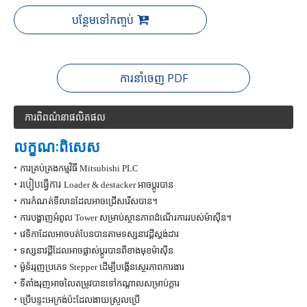
បន្ថែមទៅកញ្ចប់
ការនាំចេញ PDF
ការពិពណ៌នាផលិតផល
លក្ខណៈពិសេស
•
ការគ្រប់គ្រងកម្មវិធី Mitsubishi PLC
• របៀបធ្វើការ
Loader &
destacker
អាចប្តូរបាន
•
ការកំណត់ទីលានដែលអាចជ្រើសរើសបាន។
•
ការបង្ហាញអំពូល Tower សម្រាប់ស្ថានភាពដំណើរការរបស់ម៉ាស៊ីន។
•
វេទិកាដែលអាចបត់បែនបានតាមទស្សនាវដ្តីស្តង់ដារ
•
ទស្សនាវដ្តីដែលអាចផ្លាស់ប្តូរបានពីខាងមុខម៉ាស៊ីន
•
ម៉ូទ័ររុញប្រភេទ Stepper ដើម្បីបង្កើនស្ថេរភាពការងារ
•
ទីតាំងរុញអាចលៃតម្រូវបានទៅកណ្តាលសម្រាប់ក្តារ
•
ប្រើបន្ទះអេក្រង់ប៉ះដែលងាយស្រួលប្រើ