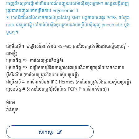
ចេញពីទស្សនាវដ្តីទៅលើឧបករណ៍បញ្ជូនរបស់ម៉ាស៊ីនចុះក្រោម។ ទស្សនាវដ្តីពេញ
ត្រូវបានបញ្ចូលនៅកម្រិតទាប ergonomic ។
3. មានទីតាំងនៅដំណាក់កាលដំបូងនៃខ្សែ SMT អង្គភាពនេះផ្ទេរ PCBs ជង់ក្នុង
rack ទស្សនាវដ្ដី ទៅកាន់ម៉ាស៊ីនចុះក្រោមដោយប្រើម៉ាស៊ីនរុញ pneumatic ម្តង
មួយៗ។
ជម្រើសទី 1: ជម្រើសទំនាក់ទំនង RS-485 (ការលៃតម្រូវទទឹងដោយស្វ័យប្រវត្តិ -
តាមខ្ញុំ)
ស្រេចចិត្ត #2: ការលៃតម្រូវទទឹងម៉ូទ័រ
ស្រេចចិត្ត #3: ជម្រើសកម្មវិធីមេកណ្តាលជាមួយនឹងការប្រាស្រ័យទាក់ទងតាម
អ៊ីសឺរណិត (ការលៃតម្រូវទទឹងដោយស្វ័យប្រវត្តិ)
ជម្រើសទី 4: ការទំនាក់ទំនង IPC Hermes (ការលៃតម្រូវទទឹងដោយស្វ័យប្រវត្តិ)
ស្រេចចិត្ត # 5: ការលៃតម្រូវអ៊ីសឺរណិត TCP/IP ការទំនាក់ទំនង) (
ម៉ាក៖
វ៉ាន់ស្តុន
សាកសួរ