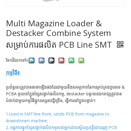
Multi Magazine Loader &
Destacker Combine System
សម្រាប់ការផលិត PCB Line SMT
ចែករំលែកទៅ៖
កម្មវិធី៖
ប្រព័ន្ធនេះត្រូវបានរចនាឡើងផងដែរជាមួយនឹងសមត្ថភាពនៃការគ្រប់គ្រងក្តារទទេ &
PCBA ចូលទៅក្នុងខ្សែសង្វាក់ផលិតកម្ម, destacker បន្ទះទទេឯករាជ្យត្រូវបាន
បំពាក់ជាមួយកម្មវិធីផ្ទុកទស្សនាវដ្តីច្រើន, ធ្វើការនៅក្នុងបន្ទាត់។
1.Used in SMT line front, sends PCB from magazine to
downstream machine.
2. អង្គភាពផ្ទុកខ្សែសង្វាក់ផលិតកម្មរបស់អ្នកដោយស្វ័យប្រវត្តិដោយរុញ PCB