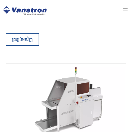
ត្រឡប់មកវិញ