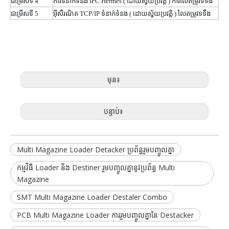
ជម្រើសទី 4
ការទំនាក់ទំនង IPC Hermes (
ដោយស្វ័យប្រវត្តិ )
ការលៃតម្រូវទទឹង
ជម្រើសទី 5
អ៊ីសឺរណិត TCP/IP ទំនាក់ទំនង (
ដោយស្វ័យប្រវត្តិ )
លៃតម្រូវទទឹង
មុន៖
បន្ទាប់៖
Multi Magazine Loader Detacker ប្រព័ន្ធរួមបញ្ចូលគ្នា
កម្មវិធី Loader និង Destiner រួមបញ្ចូលគ្នានូវប្រព័ន្ធ Multi
Magazine
SMT Multi Magazine Loader Destaler Combo
PCB Multi Magazine Loader ការរួមបញ្ចូលគ្នានៃ Destacker