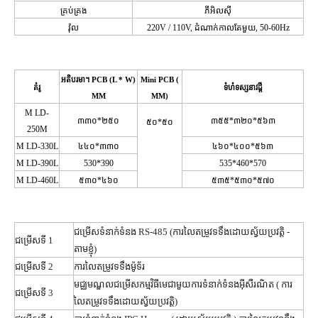
គ្រប់គ្រង
ភីអិលស៊ី
វ៉ុល
220V /
110V,
ដំណាក់កាលតែមួយ, 50-60Hz
អតិបរមា។
PCB (L
* W)
Mini PCB
(
គំរូ
ទំហំទស្សនាវដ្តី
MM
MM)
M
LD-
៣៣០*២៥០
៣៥៥*៣២០*៥៦៣
៥០*៥០
250M
M
LD-330L
៤៤០*៣៣០
៤៦០*៤០០*៥៦៣
M
LD-390L
530*390
535*460*570
M
LD-460L
៥៣០*៤៦០
៥៣៥*៥៣០*៥៧០
ជម្រើសទំនាក់ទំនង RS-485
(ការលៃតម្រូវទទឹងដោយស្វ័យប្រវត្តិ
-
ជម្រើសទី 1
តាមខ្ញុំ)
ជម្រើសទី 2
ការលៃតម្រូវទទឹងម៉ូទ័រ
មជ្ឈមណ្ឌល​ជម្រើស​កម្មវិធី​មេ​ជាមួយ​ការ​ទំនាក់ទំនង​អ៊ីសឺរណិត (
ការ​
ជម្រើសទី 3
លៃតម្រូវ​ទទឹង​ដោយ​ស្វ័យ​ប្រវត្តិ)