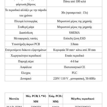
Πάνω από 100 κιλά
φόρτωση βάρους
Το περιοδικό αλλάζει
με την πάροδο
30s
(προαιρετικά
: 15s)
του χρόνου
Πλευρά λειτουργίας
Μπροστινό μέρος της μηχανής
Σταθερή ράγα
Μπροστινό μέρος της μηχανής
Διασύνδεση
SMEMA
Μεταφορικές ταινίες
Επίπεδη ζώνη ESD
Υποστήριξη άκρων PCB
3.8
mm
Επιτρεπόμενο διάκενο εξαρτημάτων
Κορυφαία 50 mm+ κάτω από 30 mm
Χωρητικότητα περιοδικού
Ενιαίο περιοδικό
Παροχή αέρα
4-6 bar
Ασφάλεια
Πιστοποιητικά CE
Ελεγχος
PLC
Δυναμικό
220V/ 110
V ,
μονοφασική, 50-60Hz
Μέγ.
PCB( L
*W)
Ελάχ. PCB
(
Μοντέλο
Μέγεθος περιοδικού
MM
MM)