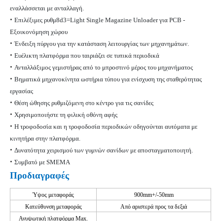
εναλλάσσεται με ανταλλαγή.
•
Επιλέξιμες ρυθμ8d3=Light Single Magazine Unloader για PCB -
Εξοικονόμηση χώρου
•
Ένδειξη πύργου για την κατάσταση λειτουργίας των μηχανημάτων.
•
Ευέλικτη πλατφόρμα που ταιριάζει σε τυπικά περιοδικά
•
Ανταλλάξιμος γεμιστήρας από το μπροστινό μέρος του μηχανήματος
•
Βηματικά μηχανοκίνητα ωστήρια τύπου για ενίσχυση της σταθερότητας
εργασίας
•
Θέση ώθησης ρυθμιζόμενη στο κέντρο για τις σανίδες
•
Χρησιμοποιήστε τη φιλική οθόνη αφής
•
Η τροφοδοσία και η τροφοδοσία περιοδικών οδηγούνται αυτόματα με
κινητήρα στην πλατφόρμα.
•
Δυνατότητα χειρισμού των γυμνών σανίδων με
αποσταγματοποιητή
.
•
Συμβατό με SMEMA
Προδιαγραφές
Ύψος μεταφοράς
900mm+/-50mm
Κατεύθυνση μεταφοράς
Από αριστερά προς τα δεξιά
Ανυψωτική πλατφόρμα
Max.