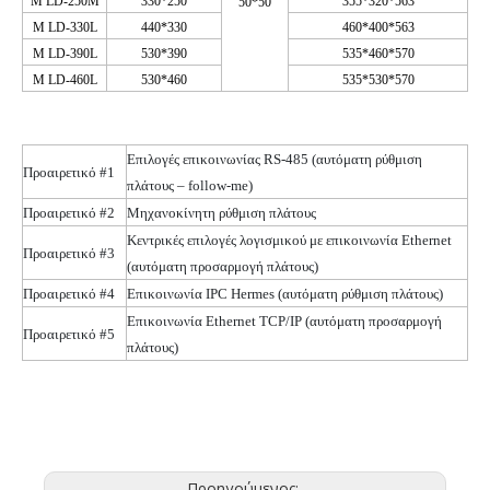
M
LD-250M
330*250
355*320*563
50*50
M
LD-330L
440*330
460*400*563
M
LD-390L
530*390
535*460*570
M
LD-460L
530*460
535*530*570
Επιλογές επικοινωνίας RS-485
(αυτόματη
ρύθμιση
Προαιρετικό #1
πλάτους – follow-me)
Προαιρετικό #2
Μηχανοκίνητη ρύθμιση πλάτους
Κεντρικές επιλογές λογισμικού με επικοινωνία Ethernet
Προαιρετικό #3
(αυτόματη
προσαρμογή πλάτους)
Προαιρετικό #4
Επικοινωνία IPC Hermes
(αυτόματη
ρύθμιση πλάτους)
Επικοινωνία Ethernet TCP/IP
(αυτόματη
προσαρμογή
Προαιρετικό #5
πλάτους)
Προηγούμενος: