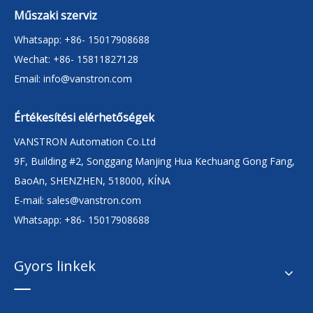
Műszaki szerviz
Whatsapp: +86- 15017908688
Wechat: +86- 15811827128
Email:
info@vanstron.com
Értékesítési elérhetőségek
VANSTRON Automation Co.Ltd
9F, Building #2, Songgang Manjing Hua Kechuang Gong Fang,
BaoAn, SHENZHEN, 518000, KÍNA
E-mail:
sales@vanstron.com
Whatsapp: +86- 15017908688
Gyors linkek