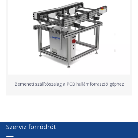
Bemeneti szállítószalag a PCB hullámforrasztó géphez
Szerviz forródrót