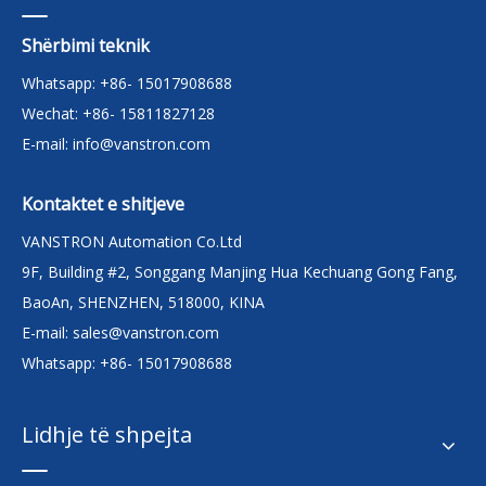
Shërbimi teknik
Whatsapp: +86- 15017908688
Wechat: +86- 15811827128
E-mail:
info@vanstron.com
Kontaktet e shitjeve
VANSTRON Automation Co.Ltd
9F, Building #2, Songgang Manjing Hua Kechuang Gong Fang,
BaoAn, SHENZHEN, 518000, KINA
E-mail:
sales@vanstron.com
Whatsapp: +86- 15017908688
Lidhje të shpejta