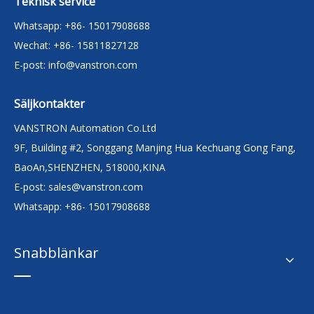
Teknisk service
Whatsapp: +86- 15017908688
Wechat: +86- 15811827128
E-post:
info@vanstron.com
Säljkontakter
VANSTRON Automation Co.Ltd
9F, Building #2, Songgang Manjing Hua Kechuang Gong Fang,
BaoAn,SHENZHEN, 518000,KINA
E-post:
sales@vanstron.com
Whatsapp: +86- 15017908688
Snabblänkar