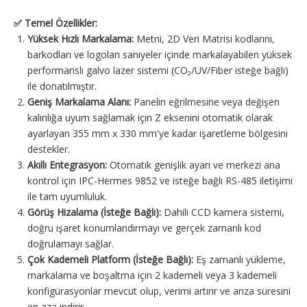
✅
Temel Özellikler:
Yüksek Hızlı Markalama:
Metni, 2D Veri Matrisi kodlarını,
barkodları ve logoları saniyeler içinde markalayabilen yüksek
performanslı galvo lazer sistemi (CO₂/UV/Fiber isteğe bağlı)
ile donatılmıştır.
Geniş Markalama Alanı:
Panelin eğrilmesine veya değişen
kalınlığa uyum sağlamak için Z eksenini otomatik olarak
ayarlayan 355 mm x 330 mm'ye kadar işaretleme bölgesini
destekler.
Akıllı Entegrasyon:
Otomatik genişlik ayarı ve merkezi ana
kontrol için IPC-Hermes 9852 ve isteğe bağlı RS-485 iletişimi
ile tam uyumluluk.
Görüş Hizalama (İsteğe Bağlı):
Dahili CCD kamera sistemi,
doğru işaret konumlandırmayı ve gerçek zamanlı kod
doğrulamayı sağlar.
Çok Kademeli Platform (İsteğe Bağlı):
Eş zamanlı yükleme,
markalama ve boşaltma için 2 kademeli veya 3 kademeli
konfigürasyonlar mevcut olup, verimi artırır ve arıza süresini
en aza indirir.