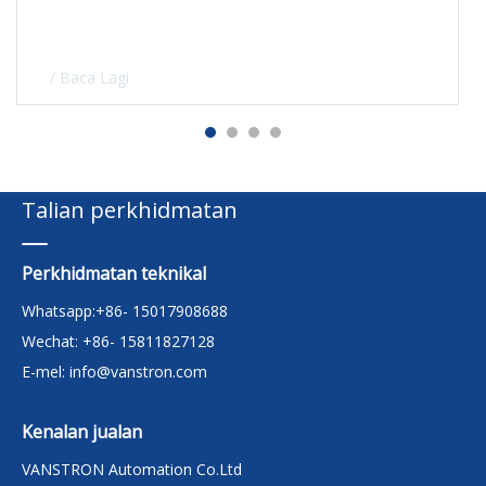
penting dalam meningkatkan kebolehpercayaan dan
prestasi
/ Baca Lagi
Talian perkhidmatan
Perkhidmatan teknikal
Whatsapp:+86- 15017908688
Wechat: +86- 15811827128
E-mel:
info@vanstron.com
Kenalan jualan
VANSTRON Automation Co.Ltd