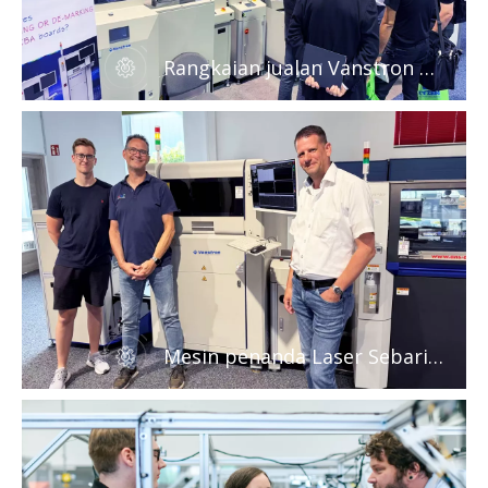
Rangkaian jualan Vanstron di
seluruh dunia
Mesin penanda Laser Sebaris
Vanstron yang dipercayai
untuk industri PCB