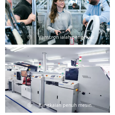
Vanstron ialah pengeluar
peralatan persisian SMT dan
ketuhar
Rangkaian penuh mesin
pengendalian PCB dari