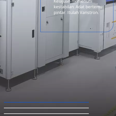
Kelajuan memenuhi
kestabilan. Adat bertemu
pintar. Itulah Vanstron.