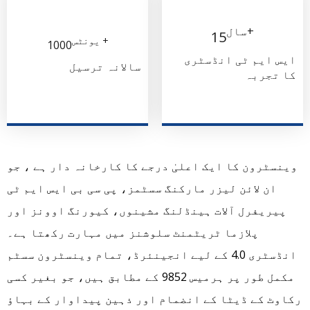
+سال
15
+ یونٹس
1000
ایس ایم ٹی انڈسٹری
سالانہ ترسیل
کا تجربہ
وینسٹرون
کا ایک اعلیٰ درجے کا کارخانہ دار ہے ، جو
ان لائن لیزر مارکنگ سسٹمز، پی سی بی
ایس ایم ٹی
پیریفرل آلات
ہینڈلنگ
مشینوں، کیورنگ اوونز اور
پلازما ٹریٹمنٹ سلوشنز میں مہارت رکھتا ہے۔
انڈسٹری 4.0 کے لیے انجینئرڈ، تمام وینسٹرون سسٹم
مکمل طور پر
ہرمیس 9852 کے مطابق ہیں،
جو بغیر کسی
رکاوٹ کے ڈیٹا کے انضمام اور ذہین پیداوار کے بہاؤ