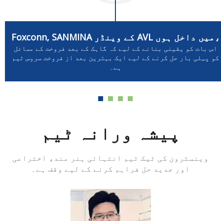
Foxconn, SANMINA کے وینڈر AVL میں داخل ہوں،
اس بات کو یقینی بنانے کے لیے کہ گاہک کے بعد فروخت کے مسائل
کو پہلی بار حل کرنے کے لیے ایک بہترین بعد از فروخت سروس ٹیم
ہے۔
پیشہ ورانہ ٹیم
وینسٹرون کی ٹیک ٹیم انتہائی ہنر مند، اختراعی
اور جدید حل فراہم کرنے کے لیے وقف ہے۔