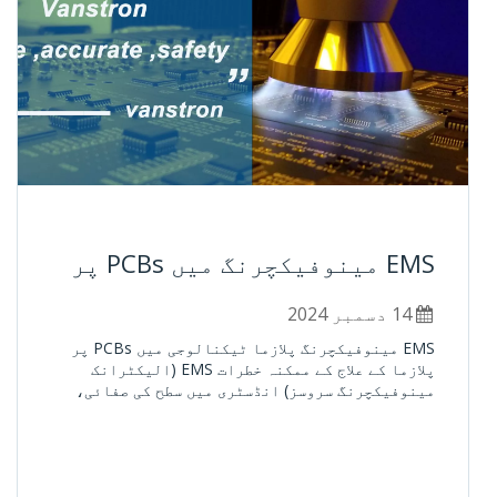
EMS مینوفیکچرنگ میں PCBs پر
پلازما کے علاج کے ممکنہ خطرات
14 دسمبر 2024
EMS مینوفیکچرنگ پلازما ٹیکنالوجی میں PCBs پر
پلازما کے علاج کے ممکنہ خطرات EMS (الیکٹرانک
مینوفیکچرنگ سروسز) انڈسٹری میں سطح کی صفائی،
ایکٹیویشن اور تیاری میں اس کی تاثیر کے لیے بڑے
پیمانے پر پہچانے جاتے ہیں۔ یہ قابل اعتماد اور
کارکردگی کو بڑھانے میں ایک اہم کردار ادا کرتا
ہے۔