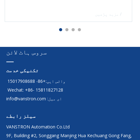
/ مزید پڑھیں
سروس ہاٹ لائن
تکنیکی خدمت
واٹس ایپ:+86- 15017908688
Wechat: +86- 15811827128
ای میل:
info@vanstron.com
سیلز رابطے
VANSTRON Automation Co.Ltd
9F, Building #2, Songgang Manjing Hua Kechuang Gong Fang,