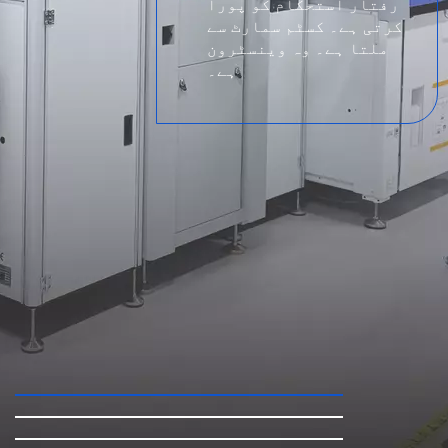
رفتار استحکام کو پورا
کرتی ہے۔ کسٹم سمارٹ سے
ملتا ہے۔ وہ وینسٹرون
ہے۔