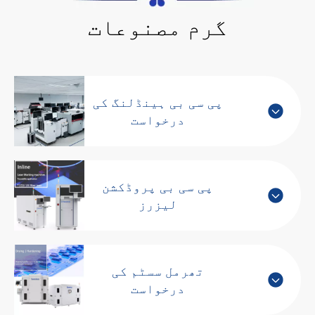
گرم مصنوعات
پی سی بی ہینڈلنگ کی
درخواست
پی سی بی پروڈکشن
لیزرز
تھرمل سسٹم کی
درخواست