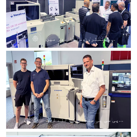
وینسٹرون دنیا بھر میں
فروخت کا نیٹ ورک
پی سی بی صنعتی کے لئے ایک
قابل اعتماد وینسٹرون ان
لائن لیزر مارکنگ مشین