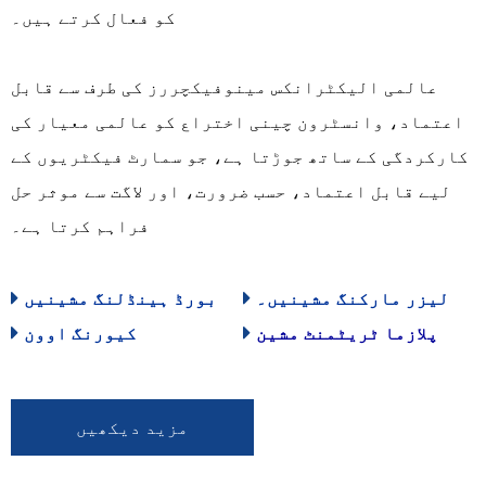
کو فعال کرتے ہیں۔
عالمی الیکٹرانکس مینوفیکچررز کی طرف سے قابل
اعتماد، وانسٹرون چینی اختراع کو عالمی معیار کی
کارکردگی کے ساتھ جوڑتا ہے، جو سمارٹ فیکٹریوں کے
لیے قابل اعتماد، حسب ضرورت، اور لاگت سے موثر حل
فراہم کرتا ہے۔
لیزر مارکنگ مشینیں۔
بورڈ ہینڈلنگ مشینیں
پلازما ٹریٹمنٹ مشین
کیورنگ اوون
مزید دیکھیں