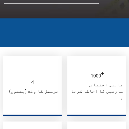
+
1000
4
عالمی اختتامی
صارفین کا احاطہ کرتا
ترسیل کا وقت (ہفتوں)
ہے۔