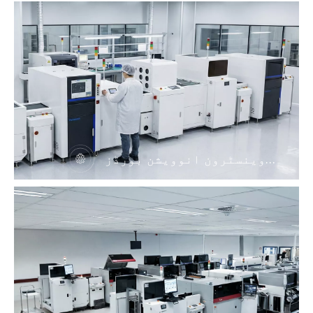
وینسٹرون انوویشن بورڈز
ہینڈلنگ سسٹم