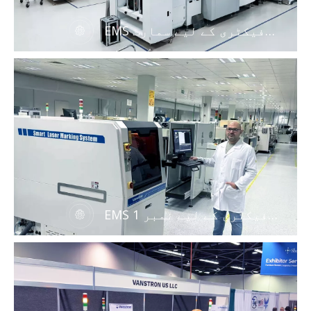
EMS فیکٹری کے لیے سمارٹ
بورڈز ہینڈلنگ مشین
EMS فیکٹری کے لیے نمبر 1
کوالٹی لیزر مارکنگ حل