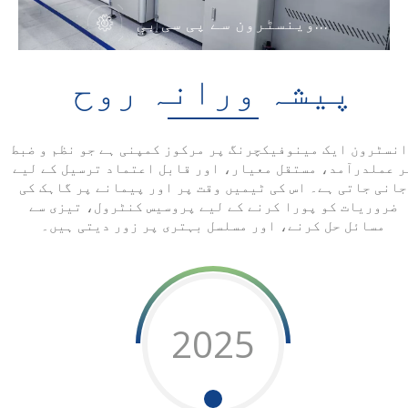
وینسٹرون سے پی سی بی
ہینڈلنگ مشینوں کی مکمل
رینج
پیشہ ورانہ روح
نسٹرون ایک مینوفیکچرنگ پر مرکوز کمپنی ہے جو نظم و ضبط
ر عملدرآمد، مستقل معیار، اور قابل اعتماد ترسیل کے لیے
جانی جاتی ہے۔ اس کی ٹیمیں وقت پر اور پیمانے پر گاہک کی
ضروریات کو پورا کرنے کے لیے پروسیس کنٹرول، تیزی سے
مسائل حل کرنے، اور مسلسل بہتری پر زور دیتی ہیں۔
2025