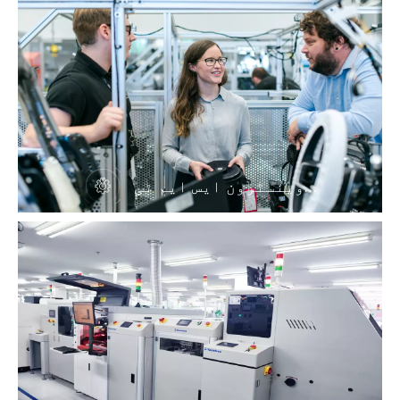
وینسٹرون ایس ایم ٹی
پیریفرل آلات اور اوون کا
اعلیٰ ترین کارخانہ دار ہے۔