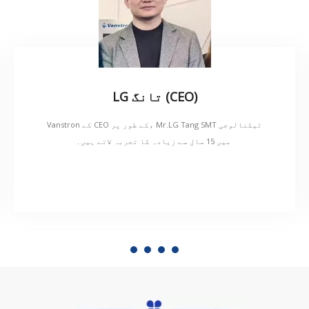
LG تانگ (CEO)
Vanstron کے CEO کے طور پر، Mr.LG Tang SMT ٹیکنالوجی
میں 15 سال سے زیادہ کا تجربہ لاتے ہیں۔